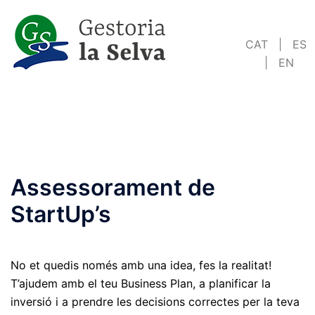
Saltar
al
CAT
|
ES
contenido
|
EN
Assessorament de
StartUp’s
No et quedis només amb una idea, fes la realitat!
T’ajudem amb el teu Business Plan, a planificar la
inversió i a prendre les decisions correctes per la teva