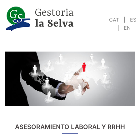
Saltar
al
CAT
|
ES
contenido
|
EN
ASESORAMIENTO LABORAL Y RRHH