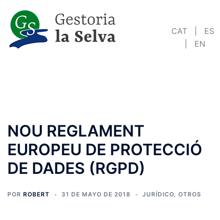
Saltar
al
CAT
|
ES
contenido
|
EN
NOU REGLAMENT
EUROPEU DE PROTECCIÓ
DE DADES (RGPD)
POR
ROBERT
31 DE MAYO DE 2018
JURÍDICO
,
OTROS